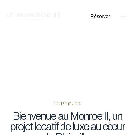
Réserver
MILLIEU
DE
VIE
Vivez dans le confort luxueux
LE PROJET
Bienvenue
au
Monroe
II,
un
projet
locatif
de
luxe
au
cœur