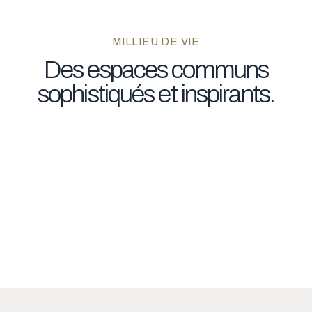
MILLIEU DE VIE
Des
espaces
communs
sophistiqués
et
inspirants.
Terrasse extérieure
Terrasse extérieure
Chalet urbain
Piscine et terrasse
Terrasse toit
Salle communautaire